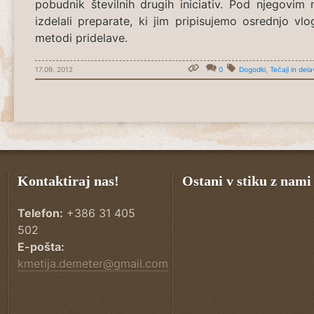
pobudnik številnih drugih iniciativ. Pod njegovi
izdelali preparate, ki jim pripisujemo osrednjo vl
metodi pridelave.
17.09. 2012
0
Dogodki
,
Tečaji in del
Kontaktiraj nas!
Ostani v stiku z nami
Telefon:
+386 31 405
502
E-pošta:
kmetija.demeter@gmail.com