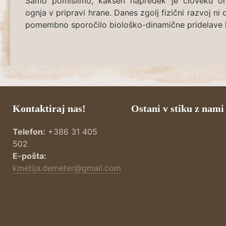
Samo pomislimo, kakšen napredek je človeku o
ognja v pripravi hrane. Danes zgolj fizični razvoj ni d
pomembno sporočilo biološko-dinamične pridelave 
Kontaktiraj nas!
Ostani v stiku z nami
Telefon:
+386 31 405
502
E-pošta:
kmetija.demeter@gmail.com