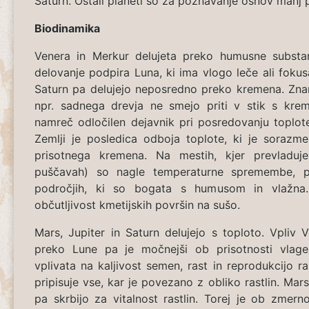
Saturn. Ostali planeti so za poznavanje osnov manj
Biodinamika
Venera in Merkur delujeta preko humusne substa
delovanje podpira Luna, ki ima vlogo leče ali fokusa
Saturn pa delujejo neposredno preko kremena. Znan
npr. sadnega drevja ne smejo priti v stik s kr
namreč odločilen dejavnik pri posredovanju toplot
Zemlji je posledica odboja toplote, ki je sorazme
prisotnega kremena. Na mestih, kjer prevladuj
puščavah) so nagle temperaturne spremembe, 
področjih, ki so bogata s humusom in vlažna
občutljivost kmetijskih površin na sušo.
Mars, Jupiter in Saturn delujejo s toploto. Vpliv 
preko Lune pa je močnejši ob prisotnosti vlage
vplivata na kaljivost semen, rast in reprodukcijo ra
pripisuje vse, kar je povezano z obliko rastlin. Mars
pa skrbijo za vitalnost rastlin. Torej je ob zmer