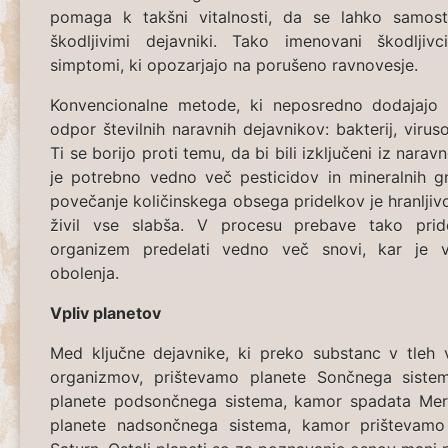
pomaga k takšni vitalnosti, da se lahko samost
škodljivimi dejavniki. Tako imenovani škodljiv
simptomi, ki opozarjajo na porušeno ravnovesje.
Konvencionalne metode, ki neposredno dodajajo s
odpor številnih naravnih dejavnikov: bakterij, virusov
Ti se borijo proti temu, da bi bili izključeni iz nara
je potrebno vedno več pesticidov in mineralnih gn
povečanje količinskega obsega pridelkov je hranljivo
živil vse slabša. V procesu prebave tako pride
organizem predelati vedno več snovi, kar je v
obolenja.
Vpliv planetov
Med ključne dejavnike, ki preko substanc v tleh v
organizmov, prištevamo planete Sončnega sistem
planete podsončnega sistema, kamor spadata Merk
planete nadsončnega sistema, kamor prištevamo 