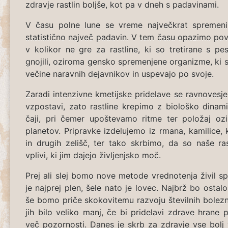
zdravje rastlin boljše, kot pa v dneh s padavinami.
V času polne lune se vreme največkrat spremeni 
statistično največ padavin. V tem času opazimo pove
v kolikor ne gre za rastline, ki so tretirane s pest
gnojili, oziroma gensko spremenjene organizme, ki 
večine naravnih dejavnikov in uspevajo po svoje.
Zaradi intenzivne kmetijske pridelave se ravnoves
vzpostavi, zato rastline krepimo z biološko dinami
čaji, pri čemer upoštevamo ritme ter položaj ozi
planetov. Pripravke izdelujemo iz rmana, kamilice, k
in drugih zelišč, ter tako skrbimo, da so naše ra
vplivi, ki jim dajejo življenjsko moč.
Prej ali slej bomo nove metode vrednotenja živil spr
je najprej plen, šele nato je lovec. Najbrž bo osta
še bomo priče skokovitemu razvoju številnih bolezni 
jih bilo veliko manj, če bi pridelavi zdrave hrane p
več pozornosti. Danes je skrb za zdravje vse bolj