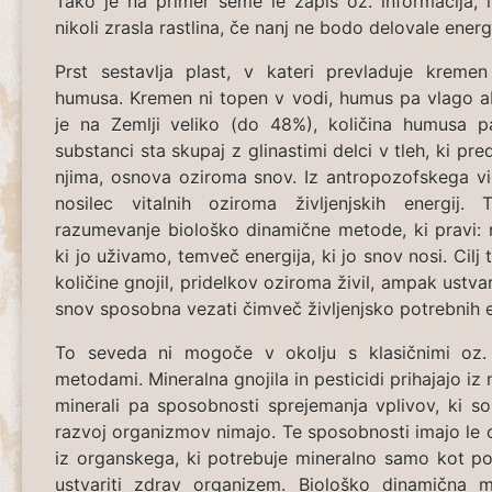
Tako je na primer seme le zapis oz. informacija, 
nikoli zrasla rastlina, če nanj ne bodo delovale energi
Prst sestavlja plast, v kateri prevladuje kremen
humusa. Kremen ni topen v vodi, humus pa vlago a
je na Zemlji veliko (do 48%), količina humusa 
substanci sta skupaj z glinastimi delci v tleh, ki pr
njima, osnova oziroma snov. Iz antropozofskega vi
nosilec vitalnih oziroma življenjskih energij.
razumevanje biološko dinamične metode, ki pravi: 
ki jo uživamo, temveč energija, ki jo snov nosi. Cilj 
količine gnojil, pridelkov oziroma živil, ampak ustva
snov sposobna vezati čimveč življenjsko potrebnih e
To seveda ni mogoče v okolju s klasičnimi oz. 
metodami. Mineralna gnojila in pesticidi prihajajo iz
minerali pa sposobnosti sprejemanja vplivov, ki so 
razvoj organizmov nimajo. Te sposobnosti imajo le 
iz organskega, ki potrebuje mineralno samo kot p
ustvariti zdrav organizem. Biološko dinamična 