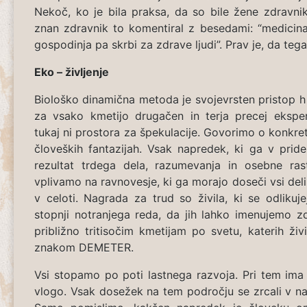
Nekoč, ko je bila praksa, da so bile žene zdravni
znan zdravnik to komentiral z besedami: “medicina
gospodinja pa skrbi za zdrave ljudi”. Prav je, da te
Eko – življenje
Biološko dinamična metoda je svojevrsten pristop h
za vsako kmetijo drugačen in terja precej eksper
tukaj ni prostora za špekulacije. Govorimo o konkre
človeških fantazijah. Vsak napredek, ki ga v prid
rezultat trdega dela, razumevanja in osebne ras
vplivamo na ravnovesje, ki ga morajo doseči vsi deli
v celoti. Nagrada za trud so živila, ki se odlikuj
stopnji notranjega reda, da jih lahko imenujemo z
približno tritisočim kmetijam po svetu, katerih ži
znakom DEMETER.
Vsi stopamo po poti lastnega razvoja. Pri tem i
vlogo. Vsak dosežek na tem področju se zrcali v n