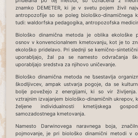
pridelana po tej metodi, so označena z medn
znamko DEMETER, ki je v svetu pojem živil najvi
antropozofije so se poleg biološko-dinamičnega k
tudi: waldorfska pedagogika, antropozofska medicina
Biološko dinamična metoda je oblika ekološke p
osnov v konvencionalnem kmetovanju, kot je to zna
ekološko pridelavo. Pri slednji se kemično-sintetični
uporabljajo, žal pa se namesto odvračanja ško
uporabljajo sredstva za njihovo uničevanje.
Biološko dinamična metoda ne եsestavlja organizm
škodljivcev, ampak ustvarja pogoje, da se kulturne
bolje povežejo z energijami, ki so vir življenj
vztrajnim izvajanjem biološko-dinamičnih ukrepov, ki
željene individualnosti kmetijskega gospo
samozadostnega kmetovanja.
Namesto Darwinovega naravnega boja, značiln
pojmovanje, je pri biološko dinamični metodi v os