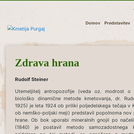
Domov
Predstavitev
Zdrava hrana
Rudolf Steiner
Utemeljitelj antropozofije (veda oz. modrost o 
biološko dinamične metode kmetovanja, dr. Rudo
1925) je leta 1924 ob priliki poljedelskega tečaja v
ob nemško-poljski meji) predstavil popolnoma nov p
hrane. Ob bok uporabi mineralnih gnojil po načeli
(1840) je postavil metodo samozadostnega kme