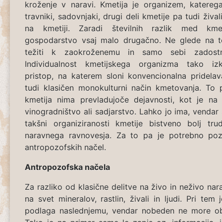
kroženje v naravi. Kmetija je organizem, katerega
travniki, sadovnjaki, drugi deli kmetije pa tudi živali 
na kmetiji. Zaradi številnih razlik med kme
gospodarstvo vsaj malo drugačno. Ne glede na 
težiti k zaokroženemu in samo sebi zadost
Individualnost kmetijskega organizma tako izkl
pristop, na katerem sloni konvencionalna pridelava
tudi klasičen monokulturni način kmetovanja. To
kmetija nima prevladujoče dejavnosti, kot je na p
vinogradništvo ali sadjarstvo. Lahko jo ima, vendar 
takšni organiziranosti kmetije bistveno bolj trud
naravnega ravnovesja. Za to pa je potrebno poz
antropozofskih načel.
Antropozofska načela
Za razliko od klasične delitve na živo in neživo na
na svet mineralov, rastlin, živali in ljudi. Pri tem
podlaga naslednjemu, vendar nobeden ne more ob