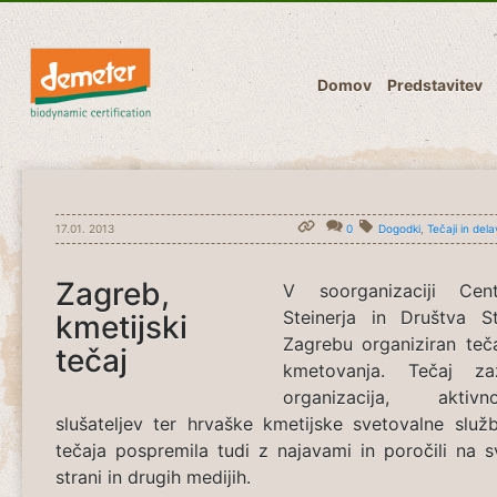
Domov
Predstavitev
17.01. 2013
0
Dogodki
,
Tečaji in del
Zagreb,
V soorganizaciji Cen
Steinerja in Društva St
kmetijski
Zagrebu organiziran teč
tečaj
kmetovanja. Tečaj za
organizacija, aktiv
slušateljev ter hrvaške kmetijske svetovalne služ
tečaja pospremila tudi z najavami in poročili na sv
strani in drugih medijih.