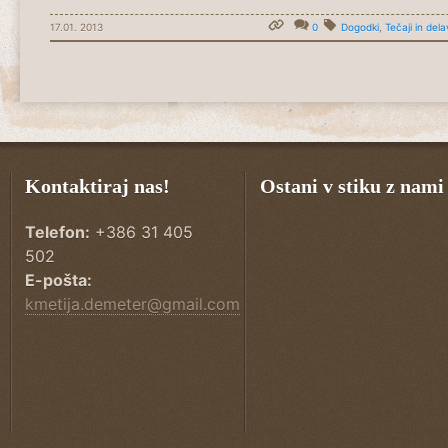
17.01. 2013
0
Dogodki
,
Tečaji in del
Kontaktiraj nas!
Ostani v stiku z nami
Telefon:
+386 31 405
502
E-pošta:
kmetija.demeter@gmail.com