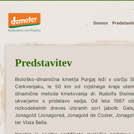
Domov
Predstavit
Predstavitev
Biološko-dinamična kmetija Purgaj leži v osrčju S
Cerkvenjaku, le 50 km od rojstnega kraja utemel
dinamične metode kmetovanja dr. Rudolfa Steiner
ukvarjamo s pridelavo sadja. Od leta 1987 o
nizkodebelnih dreves izbranih sort jabolk: Gala,
Jonagold (Jonagored, Jonagold de Coster, Jonagol
ter Vista Bella.